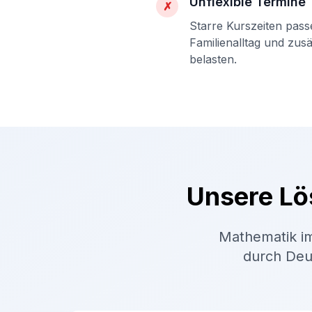
Unflexible Termine
✗
Starre Kurszeiten pass
Familienalltag und zus
belasten.
Unsere Lö
Mathematik im
durch Deut