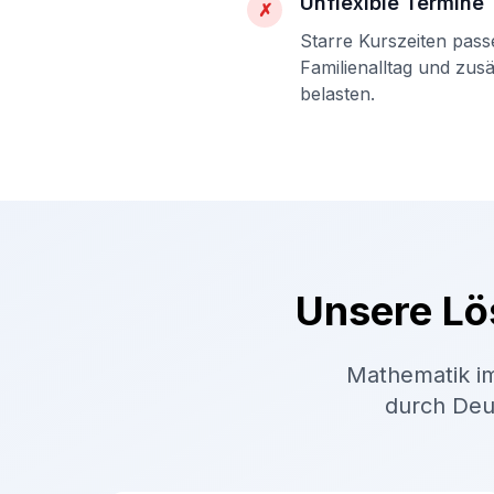
Unflexible Termine
✗
Starre Kurszeiten pass
Familienalltag und zus
belasten.
Unsere Lö
Mathematik im
durch Deut