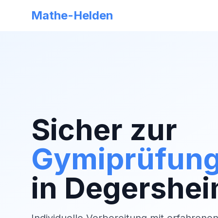
Mathe-Helden
Sicher zur
Gymiprüfun
in
Degershe