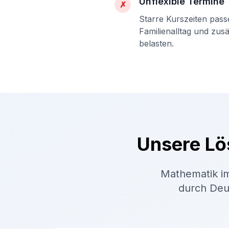
Unflexible Termine
✗
Starre Kurszeiten pass
Familienalltag und zus
belasten.
Unsere Lö
Mathematik im
durch Deut