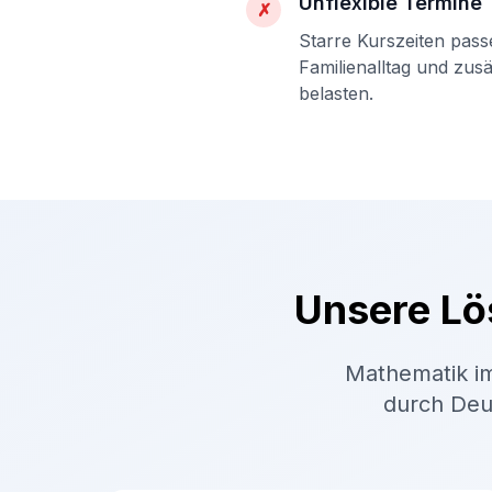
Unflexible Termine
✗
Starre Kurszeiten pass
Familienalltag und zus
belasten.
Unsere Lö
Mathematik im
durch Deut