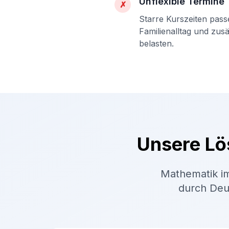
Unflexible Termine
✗
Starre Kurszeiten pass
Familienalltag und zus
belasten.
Unsere Lö
Mathematik im
durch Deut