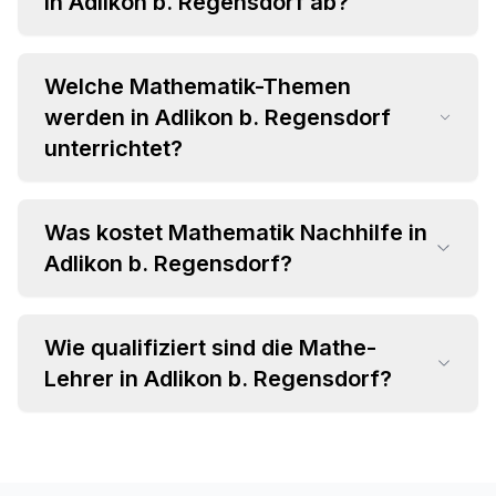
in Adlikon b. Regensdorf ab?
Welche Mathematik-Themen
werden in Adlikon b. Regensdorf
unterrichtet?
Was kostet Mathematik Nachhilfe in
•
Adlikon b. Regensdorf?
Grundrechenarten und Bruchrechnung
•
Algebra und Gleichungssysteme
•
Geometrie und Trigonometrie
Wie qualifiziert sind die Mathe-
•
Einzelstunden ab CHF 35 pro Stunde
•
Analysis und Differentialrechnung
Lehrer in Adlikon b. Regensdorf?
•
Attraktive Paketpreise verfügbar
•
Statistik und Wahrscheinlichkeitsrechnung
•
Individuelles Angebot im Beratungsgespräch
•
Fachspezifischer Hintergrund (MINT-