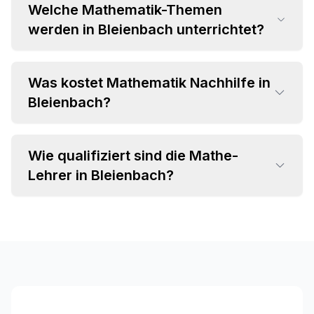
Welche Mathematik-Themen
werden in Bleienbach unterrichtet?
Was kostet Mathematik Nachhilfe in
•
Bleienbach?
Grundrechenarten und Bruchrechnung
•
Algebra und Gleichungssysteme
•
Geometrie und Trigonometrie
Wie qualifiziert sind die Mathe-
•
Einzelstunden ab CHF 35 pro Stunde
•
Analysis und Differentialrechnung
Lehrer in Bleienbach?
•
Attraktive Paketpreise verfügbar
•
Statistik und Wahrscheinlichkeitsrechnung
•
Individuelles Angebot im Beratungsgespräch
•
Fachspezifischer Hintergrund (MINT-
Studium, Lehramt)
•
Langjährige Unterrichtserfahrung
•
Pädagogische Kompetenz und Empathie