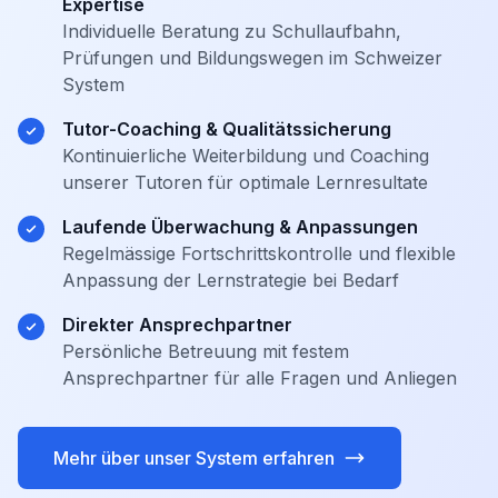
Expertise
Individuelle Beratung zu Schullaufbahn,
Prüfungen und Bildungswegen im Schweizer
System
Tutor-Coaching & Qualitätssicherung
Kontinuierliche Weiterbildung und Coaching
unserer Tutoren für optimale Lernresultate
Laufende Überwachung & Anpassungen
Regelmässige Fortschrittskontrolle und flexible
Anpassung der Lernstrategie bei Bedarf
Direkter Ansprechpartner
Persönliche Betreuung mit festem
Ansprechpartner für alle Fragen und Anliegen
Mehr über unser System erfahren