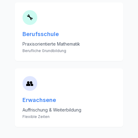
🔧
Berufsschule
Praxisorientierte Mathematik
Berufliche Grundbildung
👥
Erwachsene
Auffrischung & Weiterbildung
Flexible Zeiten