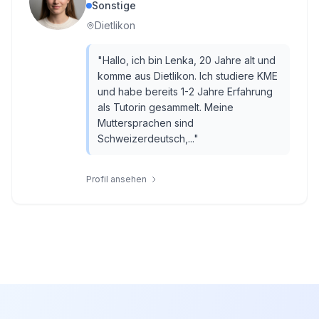
Sonstige
Dietlikon
"
Hallo, ich bin Lenka, 20 Jahre alt und
komme aus Dietlikon. Ich studiere KME
und habe bereits 1-2 Jahre Erfahrung
als Tutorin gesammelt. Meine
Muttersprachen sind
Schweizerdeutsch,...
"
Profil ansehen