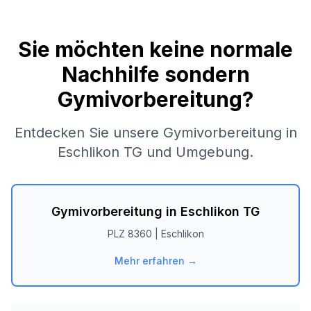
Sie möchten keine normale
Nachhilfe sondern
Gymivorbereitung?
Entdecken Sie unsere Gymivorbereitung in
Eschlikon TG
und Umgebung.
Gymivorbereitung in
Eschlikon TG
PLZ
8360
|
Eschlikon
Mehr erfahren →