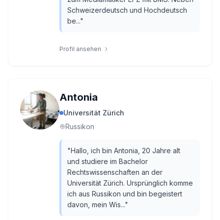
Schweizerdeutsch und Hochdeutsch
be...
"
Profil ansehen
Antonia
Universität Zürich
Russikon
"
Hallo, ich bin Antonia, 20 Jahre alt
und studiere im Bachelor
Rechtswissenschaften an der
Universität Zürich. Ursprünglich komme
ich aus Russikon und bin begeistert
davon, mein Wis...
"