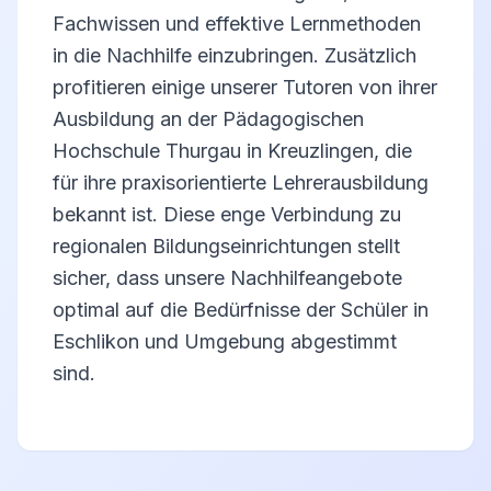
Fachwissen und effektive Lernmethoden
in die Nachhilfe einzubringen. Zusätzlich
profitieren einige unserer Tutoren von ihrer
Ausbildung an der Pädagogischen
Hochschule Thurgau in Kreuzlingen, die
für ihre praxisorientierte Lehrerausbildung
bekannt ist. Diese enge Verbindung zu
regionalen Bildungseinrichtungen stellt
sicher, dass unsere Nachhilfeangebote
optimal auf die Bedürfnisse der Schüler in
Eschlikon und Umgebung abgestimmt
sind.