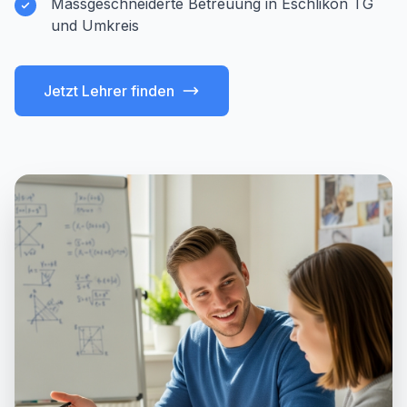
Massgeschneiderte Betreuung in Eschlikon TG
und Umkreis
Jetzt Lehrer finden