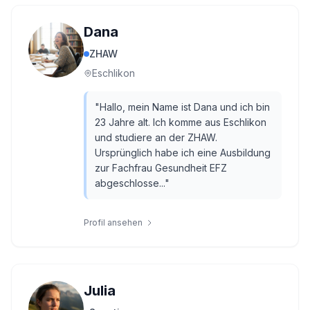
Dana
ZHAW
Eschlikon
"
Hallo, mein Name ist Dana und ich bin
23 Jahre alt. Ich komme aus Eschlikon
und studiere an der ZHAW.
Ursprünglich habe ich eine Ausbildung
zur Fachfrau Gesundheit EFZ
abgeschlosse...
"
Profil ansehen
Julia