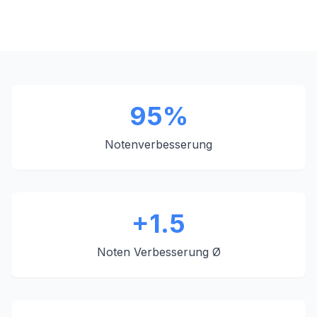
95%
Notenverbesserung
+1.5
Noten Verbesserung Ø