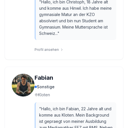
"
Hallo, ich bin Christoph, 18 Jahre alt
und komme aus Hinwil. Ich habe meine
gymnasiale Matur an der KZO
absolviert und bin nun Student am
Gymnasium. Meine Muttersprache ist
Schweiz...
"
Profil ansehen
Fabian
Sonstige
Kloten
"
Hallo, ich bin Fabian, 22 Jahre alt und
komme aus Kloten. Mein Background
ist gepraegt von meiner Ausbildung
zum Mediamatiker EFZ mit BMS. Neben