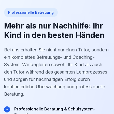
Professionelle Betreuung
Mehr als nur Nachhilfe: Ihr
Kind in den besten Händen
Bei uns erhalten Sie nicht nur einen Tutor, sondern
ein komplettes Betreuungs- und Coaching-
System. Wir begleiten sowohl Ihr Kind als auch
den Tutor während des gesamten Lernprozesses
und sorgen für nachhaltigen Erfolg durch
kontinuierliche Überwachung und professionelle
Beratung.
Professionelle Beratung & Schulsystem-