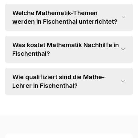
Welche Mathematik-Themen
werden in Fischenthal unterrichtet?
Was kostet Mathematik Nachhilfe in
•
Fischenthal?
Grundrechenarten und Bruchrechnung
•
Algebra und Gleichungssysteme
•
Geometrie und Trigonometrie
Wie qualifiziert sind die Mathe-
•
Einzelstunden ab CHF 35 pro Stunde
•
Analysis und Differentialrechnung
Lehrer in Fischenthal?
•
Attraktive Paketpreise verfügbar
•
Statistik und Wahrscheinlichkeitsrechnung
•
Individuelles Angebot im Beratungsgespräch
•
Fachspezifischer Hintergrund (MINT-
Studium, Lehramt)
•
Langjährige Unterrichtserfahrung