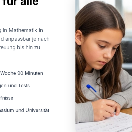
für alle
g in Mathematik in
und anpassbar je nach
euung bis hin zu
o Woche 90 Minuten
gen und Tests
fnisse
asium und Universität