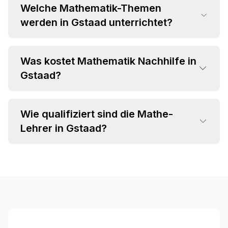
Welche Mathematik-Themen
werden in Gstaad unterrichtet?
Was kostet Mathematik Nachhilfe in
•
Gstaad?
Grundrechenarten und Bruchrechnung
•
Algebra und Gleichungssysteme
•
Geometrie und Trigonometrie
Wie qualifiziert sind die Mathe-
•
Einzelstunden ab CHF 35 pro Stunde
•
Analysis und Differentialrechnung
Lehrer in Gstaad?
•
Attraktive Paketpreise verfügbar
•
Statistik und Wahrscheinlichkeitsrechnung
•
Individuelles Angebot im Beratungsgespräch
•
Fachspezifischer Hintergrund (MINT-
Studium, Lehramt)
•
Langjährige Unterrichtserfahrung
•
Pädagogische Kompetenz und Empathie