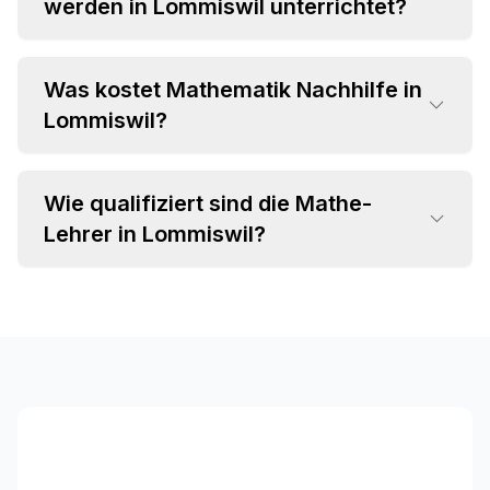
werden in Lommiswil unterrichtet?
Was kostet Mathematik Nachhilfe in
•
Lommiswil?
Grundrechenarten und Bruchrechnung
•
Algebra und Gleichungssysteme
•
Geometrie und Trigonometrie
Wie qualifiziert sind die Mathe-
•
Einzelstunden ab CHF 35 pro Stunde
•
Analysis und Differentialrechnung
Lehrer in Lommiswil?
•
Attraktive Paketpreise verfügbar
•
Statistik und Wahrscheinlichkeitsrechnung
•
Individuelles Angebot im Beratungsgespräch
•
Fachspezifischer Hintergrund (MINT-
Studium, Lehramt)
•
Langjährige Unterrichtserfahrung
•
Pädagogische Kompetenz und Empathie
•
Regelmäßige Weiterbildungen