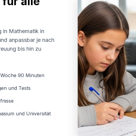
für alle
g in Mathematik in
l und anpassbar je nach
euung bis hin zu
o Woche 90 Minuten
gen und Tests
fnisse
asium und Universität