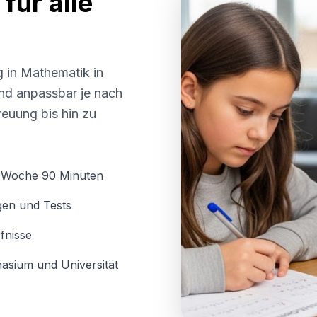
für alle
g in Mathematik in
 und anpassbar je nach
euung bis hin zu
o Woche 90 Minuten
gen und Tests
fnisse
asium und Universität