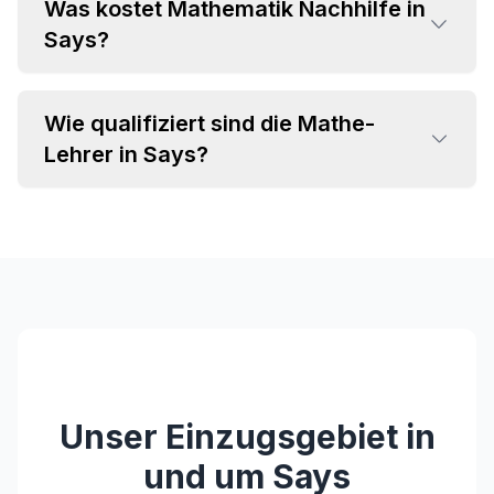
Was kostet Mathematik Nachhilfe in
•
Says?
Grundrechenarten und Bruchrechnung
•
Algebra und Gleichungssysteme
•
Geometrie und Trigonometrie
Wie qualifiziert sind die Mathe-
•
Einzelstunden ab CHF 35 pro Stunde
•
Analysis und Differentialrechnung
Lehrer in Says?
•
Attraktive Paketpreise verfügbar
•
Statistik und Wahrscheinlichkeitsrechnung
•
Individuelles Angebot im Beratungsgespräch
•
Fachspezifischer Hintergrund (MINT-
Studium, Lehramt)
•
Langjährige Unterrichtserfahrung
•
Pädagogische Kompetenz und Empathie
•
Regelmäßige Weiterbildungen
Unser Einzugsgebiet in
und um
Says