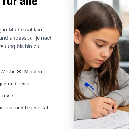
für alle
g in Mathematik in
l und anpassbar je nach
euung bis hin zu
o Woche 90 Minuten
gen und Tests
fnisse
asium und Universität