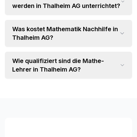
werden in Thalheim AG unterrichtet?
Was kostet Mathematik Nachhilfe in
•
Thalheim AG?
Grundrechenarten und Bruchrechnung
•
Algebra und Gleichungssysteme
•
Geometrie und Trigonometrie
Wie qualifiziert sind die Mathe-
•
Einzelstunden ab CHF 35 pro Stunde
•
Analysis und Differentialrechnung
Lehrer in Thalheim AG?
•
Attraktive Paketpreise verfügbar
•
Statistik und Wahrscheinlichkeitsrechnung
•
Individuelles Angebot im Beratungsgespräch
•
Fachspezifischer Hintergrund (MINT-
Studium, Lehramt)
•
Langjährige Unterrichtserfahrung
•
Pädagogische Kompetenz und Empathie