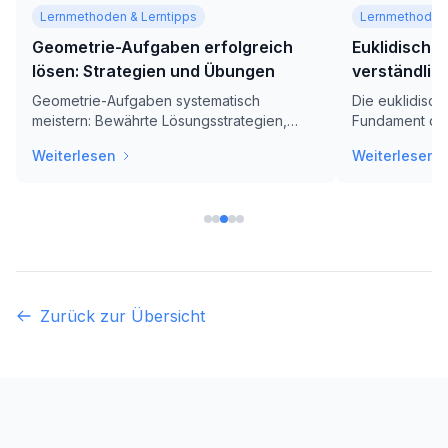
Lernmethoden & Lerntipps
Lernmethoden 
Geometrie-Aufgaben erfolgreich
Euklidische
lösen: Strategien und Übungen
verständlich
Geometrie-Aufgaben systematisch
Die euklidisch
meistern: Bewährte Lösungsstrategien,
Fundament der
praktische Übungen und hilfreiche Tipps
Entdecke die f
Weiterlesen
Weiterlesen
für Schülerinnen und Schüler aller
verstehe den 
Klassenstufen.
nichteuklidisc
wie diese Konz
Anwendung fi
Zurück zur Übersicht