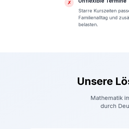
Unflexible Termine
✗
Starre Kurszeiten pass
Familienalltag und zus
belasten.
Unsere Lö
Mathematik im
durch Deut