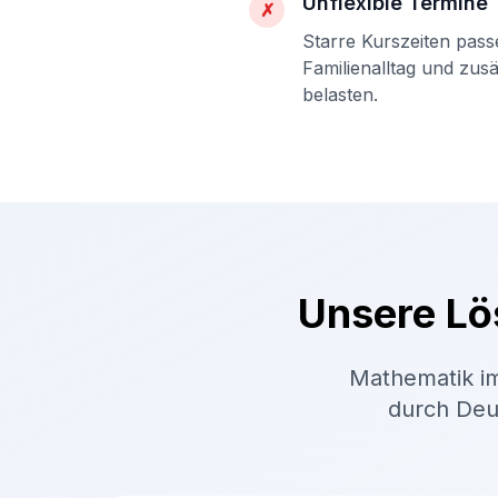
Unflexible Termine
✗
Starre Kurszeiten pass
Familienalltag und zus
belasten.
Unsere Lö
Mathematik im
durch Deut