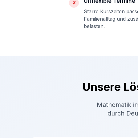
Unflexible Termine
✗
Starre Kurszeiten pass
Familienalltag und zus
belasten.
Unsere Lö
Mathematik im
durch Deut