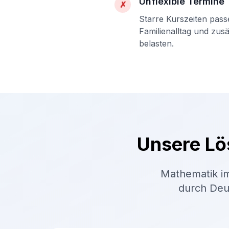
Unflexible Termine
✗
Starre Kurszeiten pass
Familienalltag und zus
belasten.
Unsere Lö
Mathematik im
durch Deut