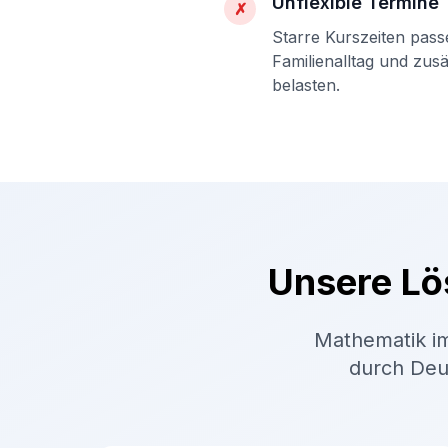
Unflexible Termine
✗
Starre Kurszeiten pass
Familienalltag und zus
belasten.
Unsere Lö
Mathematik im
durch Deut