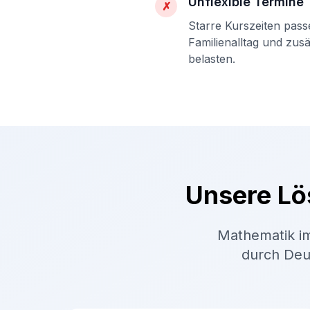
Unflexible Termine
✗
Starre Kurszeiten pass
Familienalltag und zus
belasten.
Unsere Lö
Mathematik im
durch Deut