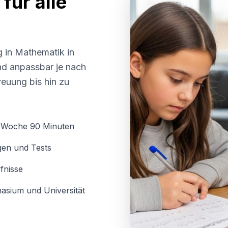
für alle
g in Mathematik in
und anpassbar je nach
euung bis hin zu
o Woche 90 Minuten
gen und Tests
fnisse
asium und Universität