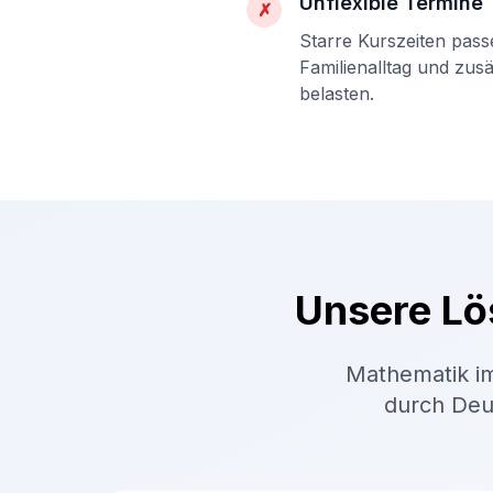
Unflexible Termine
✗
Starre Kurszeiten pass
Familienalltag und zus
belasten.
Unsere Lö
Mathematik im
durch Deut