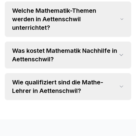
Welche Mathematik-Themen
werden in Aettenschwil
unterrichtet?
Was kostet Mathematik Nachhilfe in
•
Aettenschwil?
Grundrechenarten und Bruchrechnung
•
Algebra und Gleichungssysteme
•
Geometrie und Trigonometrie
Wie qualifiziert sind die Mathe-
•
Einzelstunden ab CHF 35 pro Stunde
•
Analysis und Differentialrechnung
Lehrer in Aettenschwil?
•
Attraktive Paketpreise verfügbar
•
Statistik und Wahrscheinlichkeitsrechnung
•
Individuelles Angebot im Beratungsgespräch
•
Fachspezifischer Hintergrund (MINT-
Studium, Lehramt)