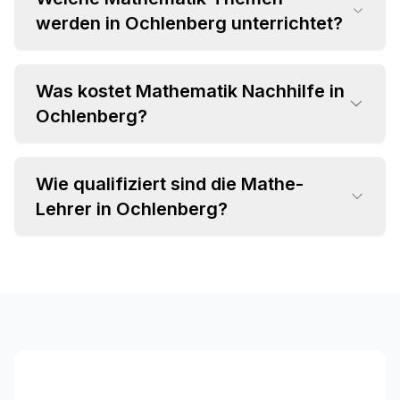
werden in Ochlenberg unterrichtet?
Was kostet Mathematik Nachhilfe in
•
Ochlenberg?
Grundrechenarten und Bruchrechnung
•
Algebra und Gleichungssysteme
•
Geometrie und Trigonometrie
Wie qualifiziert sind die Mathe-
•
Einzelstunden ab CHF 35 pro Stunde
•
Analysis und Differentialrechnung
Lehrer in Ochlenberg?
•
Attraktive Paketpreise verfügbar
•
Statistik und Wahrscheinlichkeitsrechnung
•
Individuelles Angebot im Beratungsgespräch
•
Fachspezifischer Hintergrund (MINT-
Studium, Lehramt)
•
Langjährige Unterrichtserfahrung
•
Pädagogische Kompetenz und Empathie