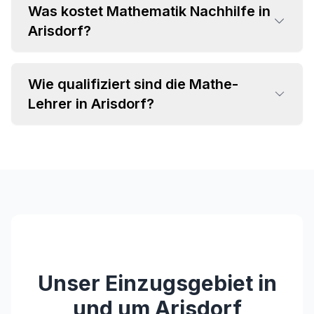
Was kostet Mathematik Nachhilfe in
•
Arisdorf?
Grundrechenarten und Bruchrechnung
•
Algebra und Gleichungssysteme
•
Geometrie und Trigonometrie
Wie qualifiziert sind die Mathe-
•
Einzelstunden ab CHF 35 pro Stunde
•
Analysis und Differentialrechnung
Lehrer in Arisdorf?
•
Attraktive Paketpreise verfügbar
•
Statistik und Wahrscheinlichkeitsrechnung
•
Individuelles Angebot im Beratungsgespräch
•
Fachspezifischer Hintergrund (MINT-
Studium, Lehramt)
•
Langjährige Unterrichtserfahrung
•
Pädagogische Kompetenz und Empathie
•
Regelmäßige Weiterbildungen
Unser Einzugsgebiet in
und um
Arisdorf