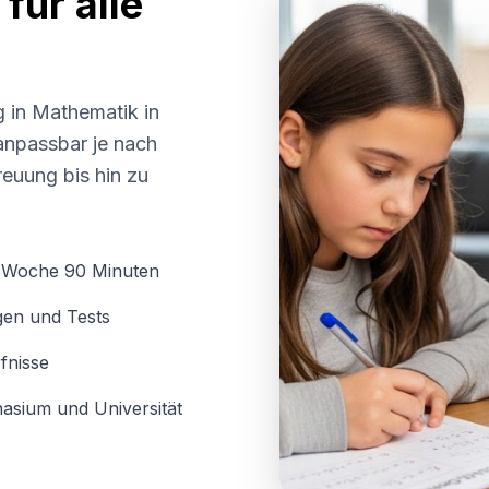
für alle
g in Mathematik in
 anpassbar je nach
euung bis hin zu
o Woche 90 Minuten
gen und Tests
fnisse
asium und Universität