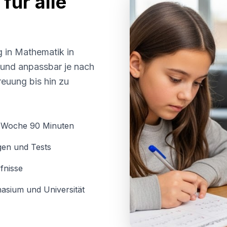
für alle
g in Mathematik in
l und anpassbar je nach
euung bis hin zu
o Woche 90 Minuten
gen und Tests
fnisse
asium und Universität