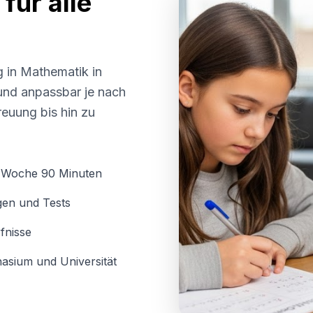
für alle
g in Mathematik in
l und anpassbar je nach
euung bis hin zu
o Woche 90 Minuten
gen und Tests
fnisse
asium und Universität