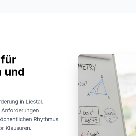
für
n und
örderung in
Liestal
.
e Anforderungen
wöchentlichen Rhythmus
or Klausuren.