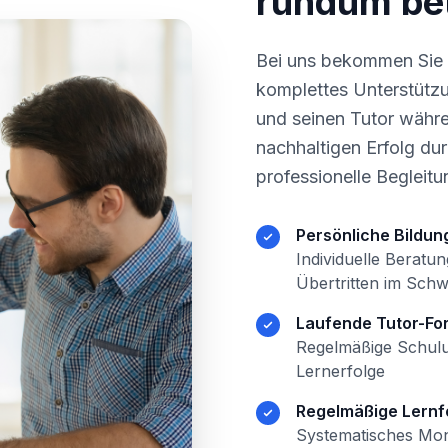
rundum be
Bei uns bekommen Sie n
komplettes Unterstützu
und seinen Tutor währ
nachhaltigen Erfolg du
professionelle Begleitu
Persönliche Bildu
Individuelle Beratu
Übertritten im Sch
Laufende Tutor-For
Regelmäßige Schulu
Lernerfolge
Regelmäßige Lernfo
Systematisches Moni