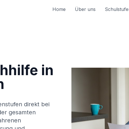
Home
Über uns
Schulstufe
hilfe in
n
enstufen direkt bei
der gesamten
fahrenen
erung und