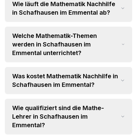
Wie läuft die Mathematik Nachhilfe
in Schafhausen im Emmental ab?
Welche Mathematik-Themen
werden in Schafhausen im
Emmental unterrichtet?
Was kostet Mathematik Nachhilfe in
•
Schafhausen im Emmental?
Grundrechenarten und Bruchrechnung
•
Algebra und Gleichungssysteme
•
Geometrie und Trigonometrie
Wie qualifiziert sind die Mathe-
•
Einzelstunden ab CHF 35 pro Stunde
•
Analysis und Differentialrechnung
Lehrer in Schafhausen im
•
Attraktive Paketpreise verfügbar
•
Statistik und Wahrscheinlichkeitsrechnung
Emmental?
•
Individuelles Angebot im Beratungsgespräch