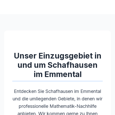
•
Fachspezifischer Hintergrund (MINT-
Studium, Lehramt)
•
Langjährige Unterrichtserfahrung
•
Pädagogische Kompetenz und Empathie
•
Regelmäßige Weiterbildungen
Unser Einzugsgebiet in
und um
Schafhausen
im Emmental
Entdecken Sie
Schafhausen im Emmental
und die umliegenden Gebiete, in denen wir
professionelle Mathematik-Nachhilfe
anbieten. Wir kommen gerne zu Ihnen