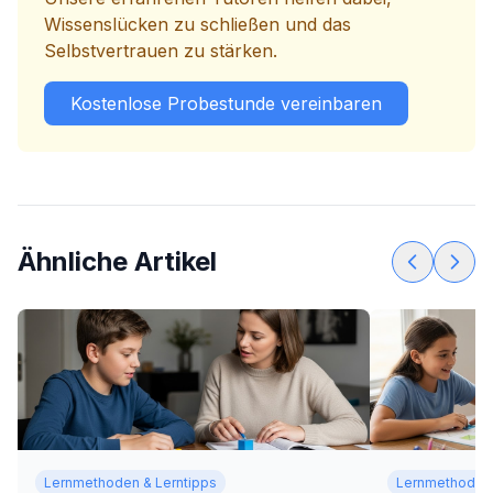
Wissenslücken zu schließen und das
Selbstvertrauen zu stärken.
Kostenlose Probestunde vereinbaren
Ähnliche Artikel
Lernmethoden & Lerntipps
Lernmethoden 