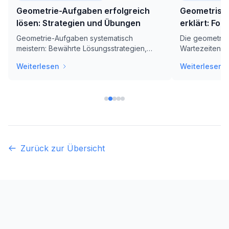
Geometrie-Aufgaben erfolgreich
Geometrisch
lösen: Strategien und Übungen
erklärt: For
Anwendung
Geometrie-Aufgaben systematisch
Die geometris
meistern: Bewährte Lösungsstrategien,
Wartezeiten bi
praktische Übungen und hilfreiche Tipps
Verstehen Sie
Weiterlesen
Weiterlesen
für Schülerinnen und Schüler aller
wie Gedächtnis
Klassenstufen.
praktische Bei
kennen.
Zurück zur Übersicht