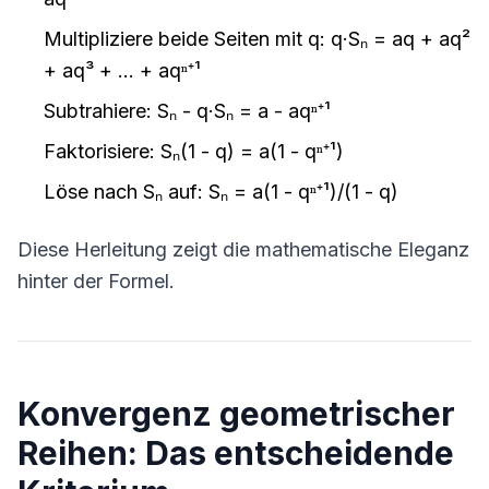
Multipliziere beide Seiten mit q: q·Sₙ = aq + aq²
+ aq³ + ... + aqⁿ⁺¹
Subtrahiere: Sₙ - q·Sₙ = a - aqⁿ⁺¹
Faktorisiere: Sₙ(1 - q) = a(1 - qⁿ⁺¹)
Löse nach Sₙ auf: Sₙ = a(1 - qⁿ⁺¹)/(1 - q)
Diese Herleitung zeigt die mathematische Eleganz
hinter der Formel.
Konvergenz geometrischer
Reihen: Das entscheidende