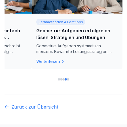
Lernmethoden & Lerntipps
g einfach
Geometrie-Aufgaben erfolgreich
e &
lösen: Strategien und Übungen
 beschreibt
Geometrie-Aufgaben systematisch
rfolg.
meistern: Bewährte Lösungsstrategien,
igenschaften
praktische Übungen und hilfreiche Tipps
Weiterlesen
lernen Sie
für Schülerinnen und Schüler aller
 Alltag
Klassenstufen.
Zurück zur Übersicht