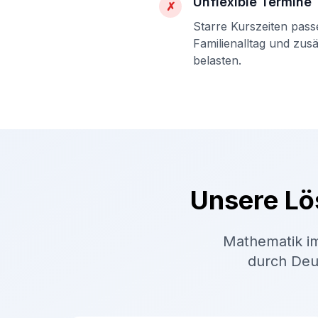
Unflexible Termine
✗
Starre Kurszeiten pass
Familienalltag und zus
belasten.
Unsere Lö
Mathematik im
durch Deut