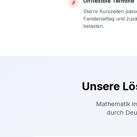
Unflexible Termine
✗
Starre Kurszeiten pass
Familienalltag und zus
belasten.
Unsere Lö
Mathematik im
durch Deut