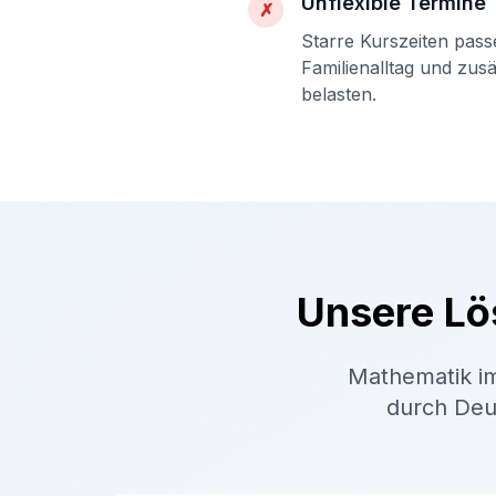
Unflexible Termine
✗
Starre Kurszeiten pass
Familienalltag und zus
belasten.
Unsere Lö
Mathematik im
durch Deut