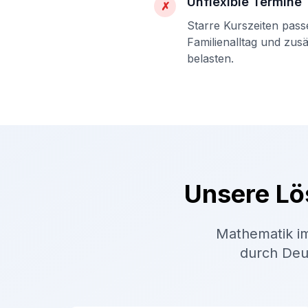
Unflexible Termine
✗
Starre Kurszeiten pass
Familienalltag und zus
belasten.
Unsere Lö
Mathematik im
durch Deut