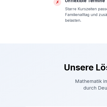
Unflexible Termine
✗
Starre Kurszeiten pass
Familienalltag und zus
belasten.
Unsere Lö
Mathematik im
durch Deut