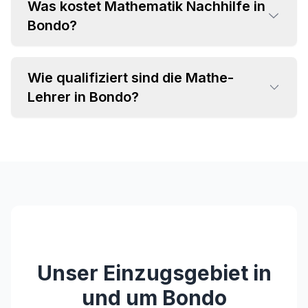
Was kostet Mathematik Nachhilfe in
•
Bondo?
Grundrechenarten und Bruchrechnung
•
Algebra und Gleichungssysteme
•
Geometrie und Trigonometrie
Wie qualifiziert sind die Mathe-
•
Einzelstunden ab CHF 35 pro Stunde
•
Analysis und Differentialrechnung
Lehrer in Bondo?
•
Attraktive Paketpreise verfügbar
•
Statistik und Wahrscheinlichkeitsrechnung
•
Individuelles Angebot im Beratungsgespräch
•
Fachspezifischer Hintergrund (MINT-
Studium, Lehramt)
•
Langjährige Unterrichtserfahrung
•
Pädagogische Kompetenz und Empathie
•
Regelmäßige Weiterbildungen
Unser Einzugsgebiet in
und um
Bondo