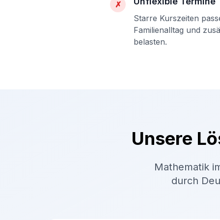
Unflexible Termine
✗
Starre Kurszeiten pass
Familienalltag und zus
belasten.
Unsere Lö
Mathematik im
durch Deut