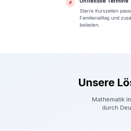
Unflexible Termine
✗
Starre Kurszeiten pass
Familienalltag und zus
belasten.
Unsere Lö
Mathematik im
durch Deut