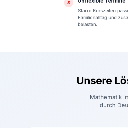
Unflexible Termine
✗
Starre Kurszeiten pass
Familienalltag und zus
belasten.
Unsere Lö
Mathematik im
durch Deut