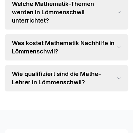
Welche Mathematik-Themen
werden in Lömmenschwil
unterrichtet?
Was kostet Mathematik Nachhilfe in
•
Lömmenschwil?
Grundrechenarten und Bruchrechnung
•
Algebra und Gleichungssysteme
•
Geometrie und Trigonometrie
Wie qualifiziert sind die Mathe-
•
Einzelstunden ab CHF 35 pro Stunde
•
Analysis und Differentialrechnung
Lehrer in Lömmenschwil?
•
Attraktive Paketpreise verfügbar
•
Statistik und Wahrscheinlichkeitsrechnung
•
Individuelles Angebot im Beratungsgespräch
•
Fachspezifischer Hintergrund (MINT-
Studium, Lehramt)
•
Langjährige Unterrichtserfahrung